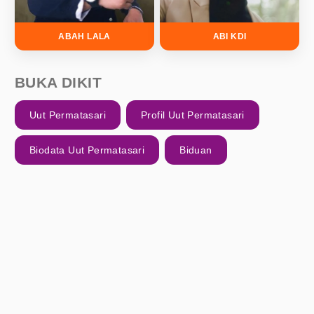
ABAH LALA
ABI KDI
BUKA DIKIT
Uut Permatasari
Profil Uut Permatasari
Biodata Uut Permatasari
Biduan