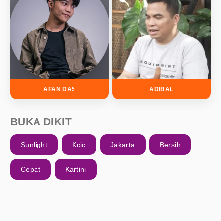
AFAN DA5
ADIBAL
BUKA DIKIT
Sunlight
Kcic
Jakarta
Bersih
Cepat
Kartini