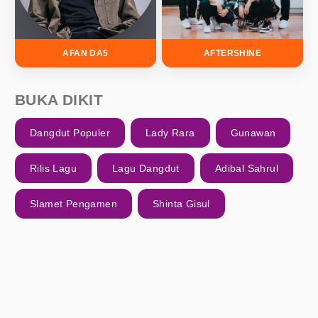
AFAN DA5
AFTERSHINE
BUKA DIKIT
Dangdut Populer
Lady Rara
Gunawan
Rilis Lagu
Lagu Dangdut
Adibal Sahrul
Slamet Pengamen
Shinta Gisul