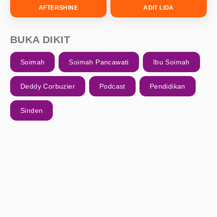
AFTERSHINE
ADIT LIDA
BUKA DIKIT
Soimah
Soimah Pancawati
Ibu Soimah
Deddy Corbuzier
Podcast
Pendidikan
Sinden