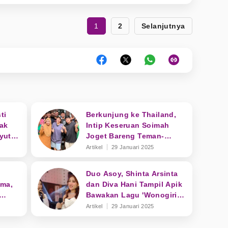
1
2
Selanjutnya
ti
Berkunjung ke Thailand,
ak
Intip Keseruan Soimah
yut
Joget Bareng Teman-
Teman Jirayut
Artikel
29 Januari 2025
Duo Asoy, Shinta Arsinta
ama,
dan Diva Hani Tampil Apik
Bawakan Lagu 'Wonogiri
n di
(Gunung Gandul)'
Artikel
29 Januari 2025