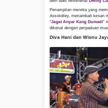
oleh duet fenomenal
Denny Ca
Penampilan mereka yang memuka
Assololley, menambah kesan m
"
Jagat Anyar Kang Dumadi
" 
dikenal dengan perpaduan mus
Diva Hani dan Wisnu Jay