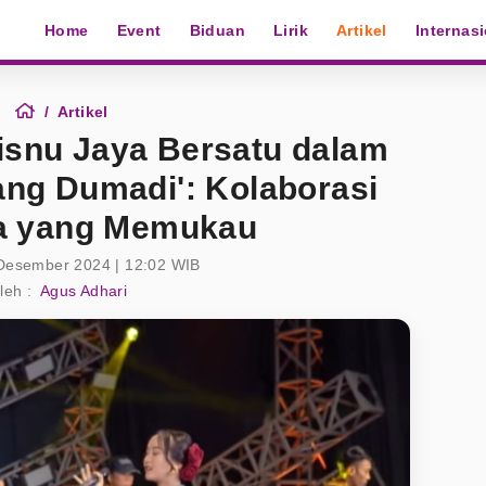
Home
Event
Biduan
Lirik
Artikel
Internas
Artikel
isnu Jaya Bersatu dalam
ang Dumadi': Kolaborasi
a yang Memukau
Desember 2024 | 12:02 WIB
leh :
Agus Adhari