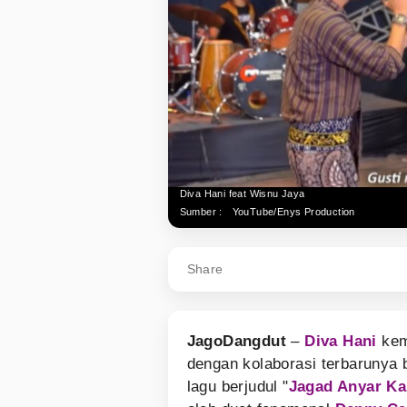
Diva Hani feat Wisnu Jaya
Sumber :
YouTube/Enys Production
Share
JagoDangdut
–
Diva Hani
kem
dengan kolaborasi terbarunya
lagu berjudul "
Jagad Anyar K