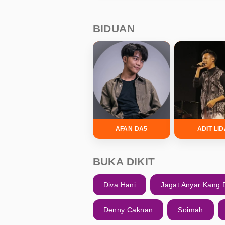
BIDUAN
AFAN DA5
ADIT LI
BUKA DIKIT
Diva Hani
Jagat Anyar Kang
Denny Caknan
Soimah