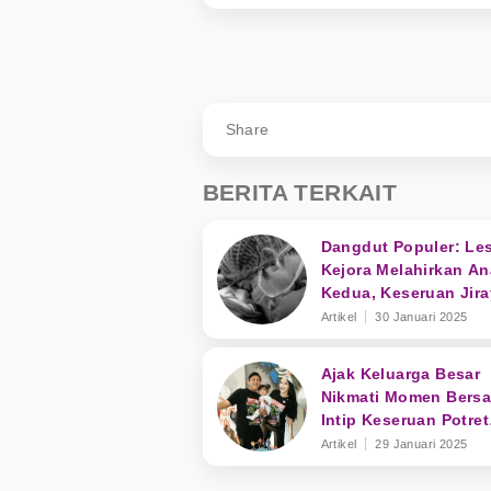
Share
BERITA TERKAIT
Dangdut Populer: Les
Kejora Melahirkan An
Kedua, Keseruan Jira
dan Soimah
Artikel
30 Januari 2025
Ajak Keluarga Besar
Nikmati Momen Bers
Intip Keseruan Potret
Liburan Denny Cakna
Artikel
29 Januari 2025
Bali