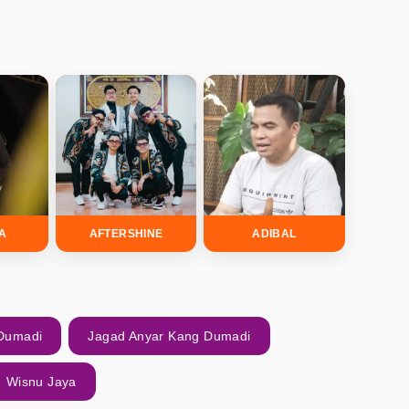
DA
AFTERSHINE
ADIBAL
 Dumadi
Jagad Anyar Kang Dumadi
Wisnu Jaya