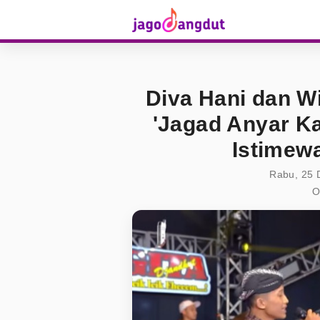
Diva Hani dan W
'Jagad Anyar K
Istimew
Rabu, 25 
O