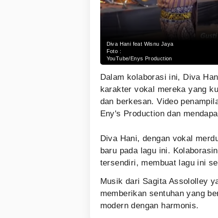
Diva Hani feat Wisnu Jaya
Foto :
YouTube/Enys Production
Dalam kolaborasi ini, Diva Ha
karakter vokal mereka yang ku
dan berkesan. Video penampila
Eny's Production dan mendapat 
Diva Hani, dengan vokal merd
baru pada lagu ini. Kolabora
tersendiri, membuat lagu ini 
Musik dari Sagita Assololley 
memberikan sentuhan yang ber
modern dengan harmonis.