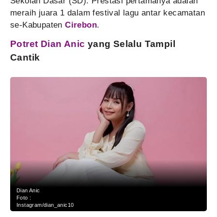
Sekolah Dasar (SD). Prestasi pertamanya adalah
meraih juara 1 dalam festival lagu antar kecamatan
se-Kabupaten
Cirebon
.
Potret Dian Anic
yang Selalu Tampil
Cantik
Dian Anic
Foto :
Instagram/dian_anic10