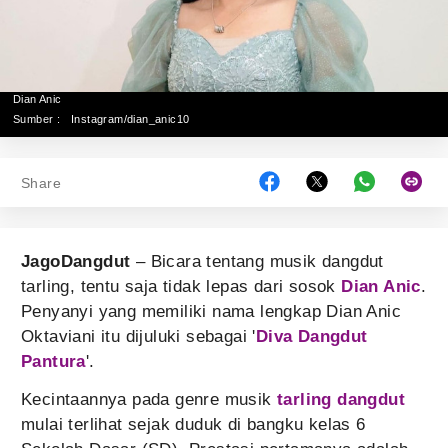
Dian Anic
Sumber :
Instagram/dian_anic10
Share
JagoDangdut
– Bicara tentang musik dangdut
tarling, tentu saja tidak lepas dari sosok
Dian Anic
.
Penyanyi yang memiliki nama lengkap Dian Anic
Oktaviani itu dijuluki sebagai '
Diva Dangdut
Pantura
'.
Kecintaannya pada genre musik
tarling dangdut
mulai terlihat sejak duduk di bangku kelas 6