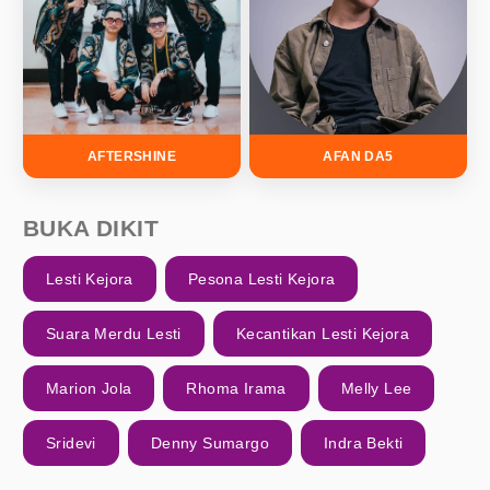
AFTERSHINE
AFAN DA5
BUKA DIKIT
Lesti Kejora
Pesona Lesti Kejora
Suara Merdu Lesti
Kecantikan Lesti Kejora
Marion Jola
Rhoma Irama
Melly Lee
Sridevi
Denny Sumargo
Indra Bekti