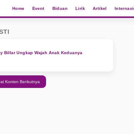
Home
Event
Biduan
Lirik
Artikel
Internas
STI
ky Billar Ungkap Wajah Anak Keduanya
at Konten Berikutnya