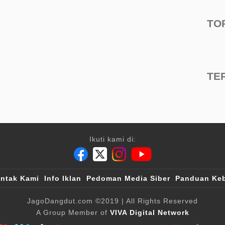
TO
TE
Ikuti kami di:
ntak Kami
Info Iklan
Pedoman Media Siber
Panduan Keb
JagoDangdut.com
©2019
| All Rights Reserved
A Group Member of
VIVA Digital Network