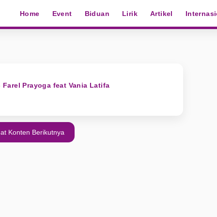
Home
Event
Biduan
Lirik
Artikel
Internas
- Farel Prayoga feat Vania Latifa
at Konten Berikutnya