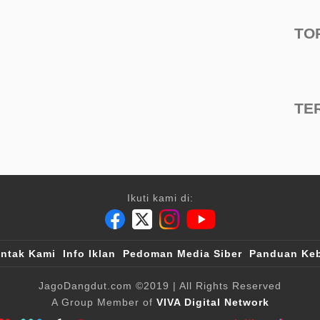
TO
TE
Ikuti kami di:
ntak Kami
Info Iklan
Pedoman Media Siber
Panduan Keb
JagoDangdut.com
©2019
| All Rights Reserved
A Group Member of
VIVA Digital Network