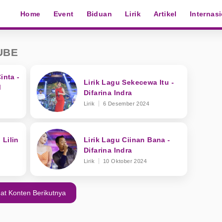
Home
Event
Biduan
Lirik
Artikel
Internas
UBE
inta -
Lirik Lagu Sekecewa Itu -
M
Difarina Indra
Lirik
6 Desember 2024
 Lilin
Lirik Lagu Ciinan Bana -
Difarina Indra
Lirik
10 Oktober 2024
at Konten Berikutnya