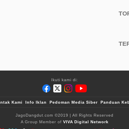
TO
TE
Ikuti kami di:
ntak Kami
Info Iklan
Pedoman Media Siber
Panduan Keb
JagoDangdut.com
©2019
| All Rights Reserved
A Group Member of
VIVA Digital Network