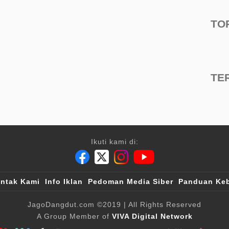
TO
TE
Ikuti kami di:
ntak Kami
Info Iklan
Pedoman Media Siber
Panduan Keb
JagoDangdut.com
©2019
| All Rights Reserved
A Group Member of
VIVA Digital Network