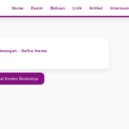
Home
Event
Biduan
Lirik
Artikel
Internas
iwangan - Safira Inema
at Konten Berikutnya