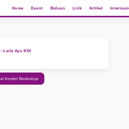
Home
Event
Biduan
Lirik
Artikel
Internas
 - Laila Ayu KDI
at Konten Berikutnya