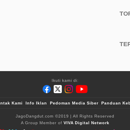
TO
TE
Ikuti kami di:
ntak Kami
Info Iklan
Pedoman Media Siber
Panduan Keb
JagoDangdut.com
©2019
| All Rights Reserved
A Group Member of
VIVA Digital Network