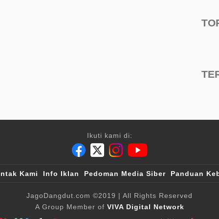
TO
TE
Ikuti kami di:
ntak Kami
Info Iklan
Pedoman Media Siber
Panduan Keb
JagoDangdut.com
©2019
| All Rights Reserved
A Group Member of
VIVA Digital Network