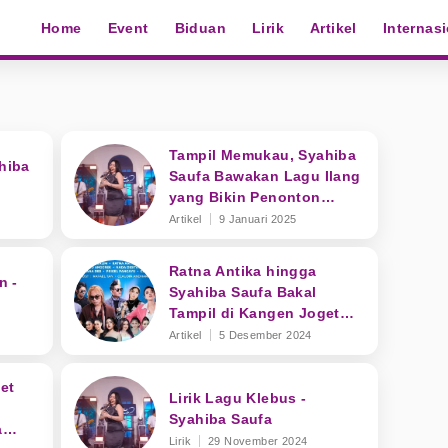
Home
Event
Biduan
Lirik
Artikel
Internas
Tampil Memukau, Syahiba
ahiba
Saufa Bawakan Lagu Ilang
yang Bikin Penonton
Terbius
Artikel
9 Januari 2025
Ratna Antika hingga
n -
Syahiba Saufa Bakal
Tampil di Kangen Joget
ANTV Subang! Catat
Artikel
5 Desember 2024
Tanggalnya
et
Lirik Lagu Klebus -
Syahiba Saufa
a
Lirik
29 November 2024