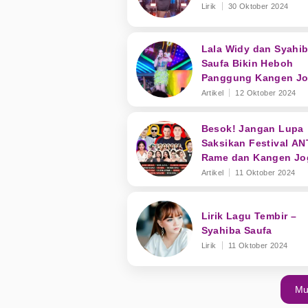
Lirik
30 Oktober 2024
Lala Widy dan Syahi
Saufa Bikin Heboh
Panggung Kangen Jo
ANTV Majalengka
Artikel
12 Oktober 2024
Besok! Jangan Lupa
Saksikan Festival AN
Rame dan Kangen Jo
ANTV Majalengka Sec
Artikel
11 Oktober 2024
Gratis
Lirik Lagu Tembir –
Syahiba Saufa
Lirik
11 Oktober 2024
Mu