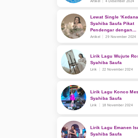
Ratna Antika
Artikel
4 Desember 2024
Lewat Single ‘Kedana
Syahiba Saufa Pikat
Pendengar dengan
Romansa yang Meng
Artikel
29 November 2024
Lirik Lagu Wujute Ro
Syahiba Saufa
Lirik
22 November 2024
Lirik Lagu Konco Mes
Syahiba Saufa
Lirik
18 November 2024
Lirik Lagu Emanen Is
Syahiba Saufa