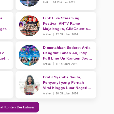
Lirik
24 Oktober 2024
ba
Link Live Streaming
Festival ANTV Rame
get
Majalengka, GildCoustic
hingga Syahiba Saufa
Artikel
12 Oktober 2024
Dimeriahkan Sederet Artis
TV
Dangdut Tanah Air, Intip
get
Full Line Up Kangen Joget
ara
ANTV Majalengka
Artikel
11 Oktober 2024
Profil Syahiba Saufa,
Penyanyi yang Pernah
Viral hingga Luar Negeri
Akan Tampil di Kangen
Artikel
10 Oktober 2024
Joget ANTV
at Konten Berikutnya