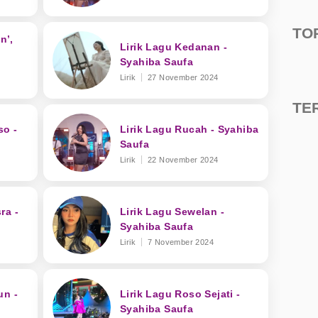
TO
n’,
Lirik Lagu Kedanan -
Syahiba Saufa
Lirik
27 November 2024
gebu
TE
so -
Lirik Lagu Rucah - Syahiba
Saufa
Lirik
22 November 2024
ra -
Lirik Lagu Sewelan -
Syahiba Saufa
Lirik
7 November 2024
un -
Lirik Lagu Roso Sejati -
Syahiba Saufa