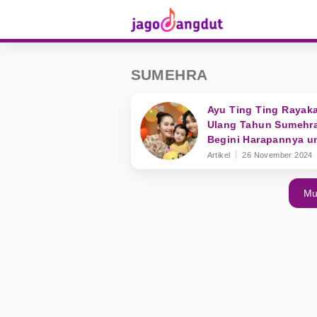
SUMEHRA
Ayu Ting Ting Rayak
Ulang Tahun Sumehra
Begini Harapannya u
Sang Keponakan
Artikel
26 November 2024
Mu