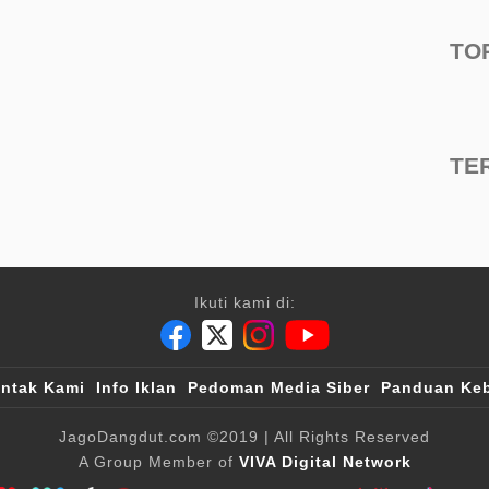
TO
TE
Ikuti kami di:
ntak Kami
Info Iklan
Pedoman Media Siber
Panduan Keb
JagoDangdut.com
©2019
| All Rights Reserved
A Group Member of
VIVA Digital Network