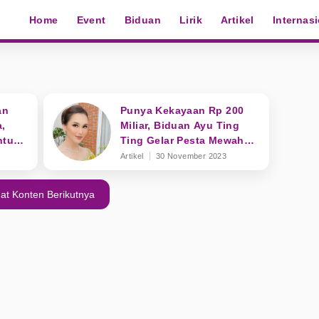
Home
Event
Biduan
Lirik
Artikel
Internas
an
Punya Kekayaan Rp 200
,
Miliar, Biduan Ayu Ting
ntuk
Ting Gelar Pesta Mewah
Untuk Ultah Keponakan
Artikel
30 November 2023
at Konten Berikutnya