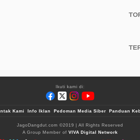
TO
TE
Ikuti kami di:
ntak Kami
Info Iklan
Pedoman Media Siber
Panduan Keb
JagoDangdut.com
©2019
| All Rights Reserved
A Group Member of
VIVA Digital Network