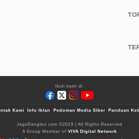
TO
TE
Ikuti kami di:
ntak Kami
Info Iklan
Pedoman Media Siber
Panduan Keb
JagoDangdut.com
©2019
| All Rights Reserved
A Group Member of
VIVA Digital Network