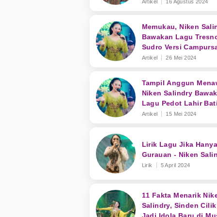
'Pujaningsih'
Artikel
16 Agustus 2024
Memukau, Niken Sali
Bawakan Lagu Tresn
Sudro Versi Campursa
Artikel
26 Mei 2024
Tampil Anggun Mena
Niken Salindry Bawa
Lagu Pedot Lahir Bat
Versi Campursari
Artikel
15 Mei 2024
Lirik Lagu Jika Hany
Gurauan - Niken Sali
Lirik
5 April 2024
11 Fakta Menarik Nik
Salindry, Sinden Cili
Jadi Idola Baru di Mu