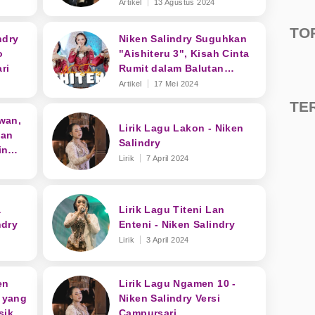
Bersuara Emas
Artikel
13 Agustus 2024
TO
ndry
Niken Salindry Suguhkan
o
"Aishiteru 3", Kisah Cinta
ri
Rumit dalam Balutan
Melodi Jawa
Artikel
17 Mei 2024
TE
wan,
Lirik Lagu Lakon - Niken
kan
Salindry
in
Lirik
7 April 2024
a
Lirik Lagu Titeni Lan
ndry
Enteni - Niken Salindry
Lirik
3 April 2024
en
Lirik Lagu Ngamen 10 -
k yang
Niken Salindry Versi
sik
Campursari