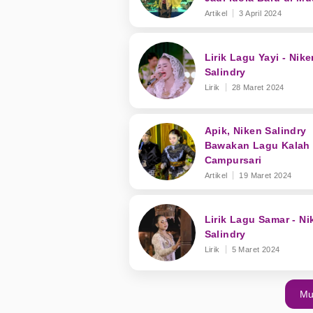
Dangdut
Artikel
3 April 2024
Lirik Lagu Yayi - Nike
Salindry
Lirik
28 Maret 2024
Apik, Niken Salindry
Bawakan Lagu Kalah 
Campursari
Artikel
19 Maret 2024
Lirik Lagu Samar - Ni
Salindry
Lirik
5 Maret 2024
Mu