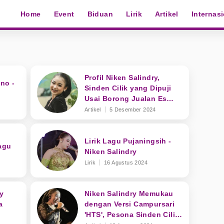
Home
Event
Biduan
Lirik
Artikel
Internas
Profil Niken Salindry,
no -
Sinden Cilik yang Dipuji
Usai Borong Jualan Es
saat Manggung
Artikel
5 Desember 2024
l
Lirik Lagu Pujaningsih -
agu
Niken Salindry
Lirik
16 Agustus 2024
y
Niken Salindry Memukau
a
dengan Versi Campursari
'HTS', Pesona Sinden Cilik