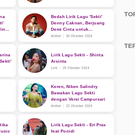
TO
ina
Bedah Lirik Lagu 'Sekti'
i'
Denny Caknan, Berjuang
ding
Demi Cinta untuk
Dapatkan Restu Orang Tua
Artikel
30 Oktober 2024
TE
arina
Lirik Lagu Sekti - Shinta
Sekti'
Arsinta
Lirik
25 Oktober 2024
Keren, Niken Salindry
Bawakan Lagu Sekti
dengan Versi Campursari
Artikel
22 Oktober 2024
tika
Lirik Lagu Sekti - Eri Pras
Music
feat Ponidi