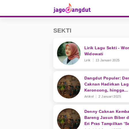
SEKTI
Lirik Lagu Sekti - Wo
Widowati
Lirik
13 Januari 2025
Dangdut Populer: De
Caknan Hadirkan La
Keroncong, hingga
Penampilan NDX AKA
Artikel
2 Januari 2025
Malam Tahun Baru
Denny Caknan Kemba
Bareng Jasun Biber 
Eri Pras Tampilkan 'Se