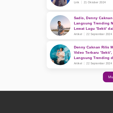
Lirik
21 Oktober 2024
Sadis, Denny Caknan
Langsung Trending N
Lewat Lagu 'Sekti' d
Waktu Kurang dari 2
Artikel
22 September 2024
Denny Caknan Rilis 
Video Terbaru 'Sekti',
Langsung Trending d
YouTube
Artikel
22 September 2024
Mu