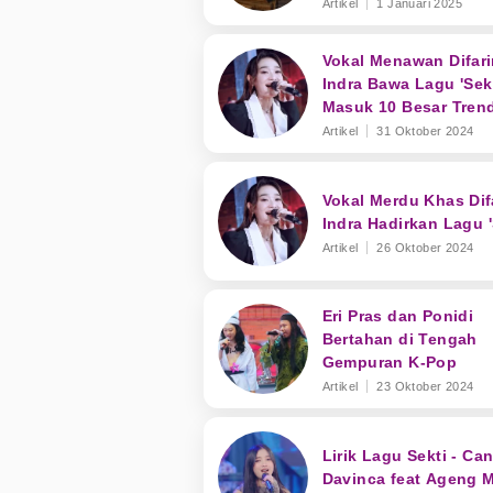
Versi Keroncong
Artikel
1 Januari 2025
Vokal Menawan Difar
Indra Bawa Lagu 'Sekt
Masuk 10 Besar Tren
YouTube
Artikel
31 Oktober 2024
Vokal Merdu Khas Dif
Indra Hadirkan Lagu '
Artikel
26 Oktober 2024
Eri Pras dan Ponidi
Bertahan di Tengah
Gempuran K-Pop
Artikel
23 Oktober 2024
Lirik Lagu Sekti - Can
Davinca feat Ageng 