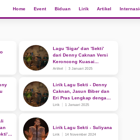
Home
Event
Biduan
Lirik
Artikel
Internas
Lagu 'Sigar' dan 'Sekti'
ro
dari Denny Caknan Versi
Keroncong Kuasai
Trending YouTube
Artikel
3 Januari 2025
nny
Lirik Lagu Sekti - Denny
gu
Caknan, Jasun Biber dan
Eri Pras Lengkap dengan
 di
Terjemahan
Lirik
1 Januari 2025
li
dan
Lirik Lagu Sekti - Suliyana
kti'
Lirik
14 November 2024