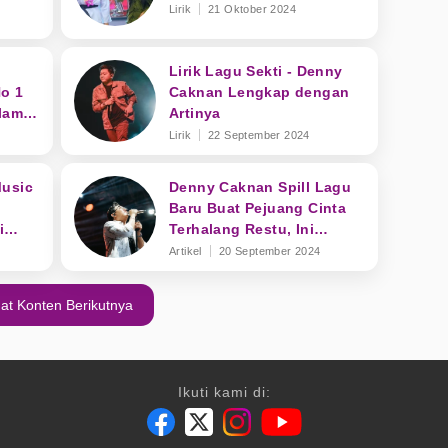
Lirik
21 Oktober 2024
Lirik Lagu Sekti - Denny
o 1
Caknan Lengkap dengan
alam
Artinya
4 Jam
Lirik
22 September 2024
Music
Denny Caknan Spill Lagu
Baru Buat Pejuang Cinta
i
Terhalang Restu, Ini
Judulnya!
Artikel
20 September 2024
at Konten Berikutnya
Ikuti kami di: