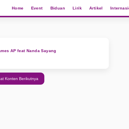
Home
Event
Biduan
Lirik
Artikel
Internas
James AP feat Nanda Sayang
at Konten Berikutnya