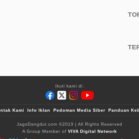
TO
TE
Ikuti kami di:
ntak Kami
Info Iklan
Pedoman Media Siber
Panduan Keb
JagoDangdut.com
©2019
| All Rights Reserved
A Group Member of
VIVA Digital Network