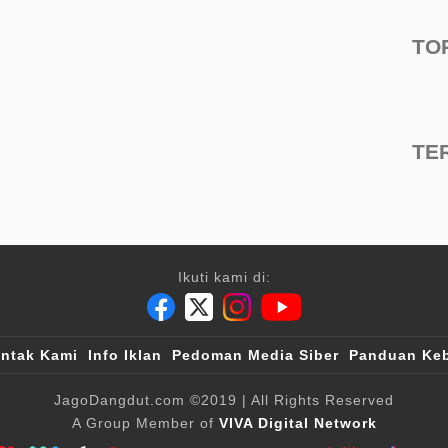
TO
TE
Ikuti kami di:
ntak Kami
Info Iklan
Pedoman Media Siber
Panduan Keb
JagoDangdut.com
©2019
| All Rights Reserved
A Group Member of
VIVA Digital Network