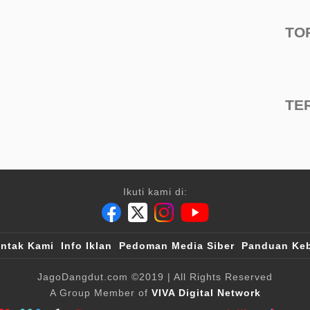
TO
TE
Ikuti kami di:
ntak Kami
Info Iklan
Pedoman Media Siber
Panduan Keb
JagoDangdut.com
©2019
| All Rights Reserved
A Group Member of
VIVA Digital Network