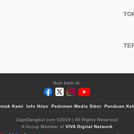
TO
TE
Ikuti kami di:
ntak Kami
Info Iklan
Pedoman Media Siber
Panduan Keb
JagoDangdut.com
©2019
| All Rights Reserved
A Group Member of
VIVA Digital Network