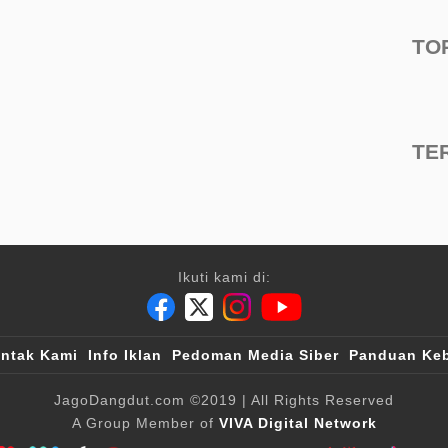
TO
TE
Ikuti kami di:
ntak Kami
Info Iklan
Pedoman Media Siber
Panduan Keb
JagoDangdut.com
©2019
| All Rights Reserved
A Group Member of
VIVA Digital Network