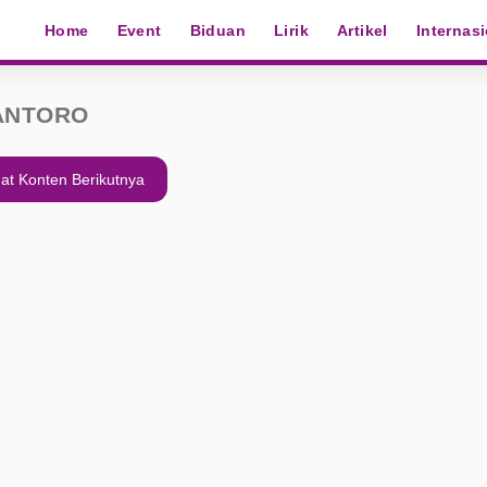
Home
Event
Biduan
Lirik
Artikel
Internas
ANTORO
at Konten Berikutnya