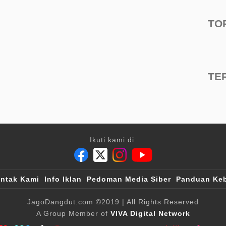
TO
TE
Ikuti kami di:
ntak Kami
Info Iklan
Pedoman Media Siber
Panduan Keb
JagoDangdut.com
©2019
| All Rights Reserved
A Group Member of
VIVA Digital Network