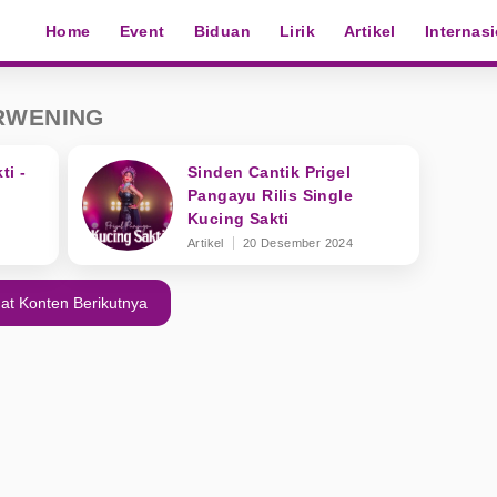
Home
Event
Biduan
Lirik
Artikel
Internas
RWENING
ti -
Sinden Cantik Prigel
Pangayu Rilis Single
Kucing Sakti
Artikel
20 Desember 2024
at Konten Berikutnya