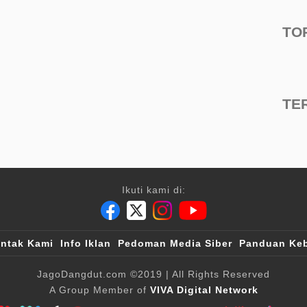
TO
TE
Ikuti kami di:
ntak Kami
Info Iklan
Pedoman Media Siber
Panduan Keb
JagoDangdut.com
©2019
| All Rights Reserved
A Group Member of
VIVA Digital Network