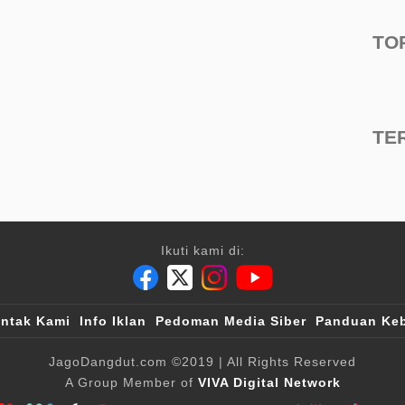
TO
TE
Ikuti kami di:
ntak Kami
Info Iklan
Pedoman Media Siber
Panduan Keb
JagoDangdut.com
©2019
| All Rights Reserved
A Group Member of
VIVA Digital Network