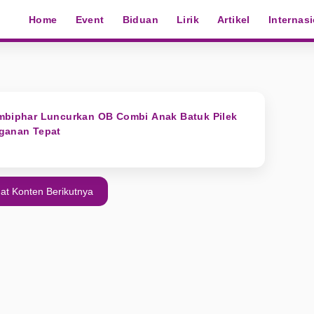
Home
Event
Biduan
Lirik
Artikel
Internas
ombiphar Luncurkan OB Combi Anak Batuk Pilek
nganan Tepat
at Konten Berikutnya