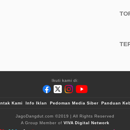
TO
TE
Ikuti kami di:
ntak Kami
Info Iklan
Pedoman Media Siber
Panduan Keb
JagoDangdut.com
©2019
| All Rights Reserved
A Group Member of
VIVA Digital Network