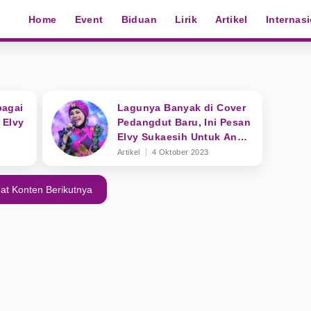
Home
Event
Biduan
Lirik
Artikel
Internas
bagai
Lagunya Banyak di Cover
 Elvy
Pedangdut Baru, Ini Pesan
Elvy Sukaesih Untuk Anak
Muda
Artikel
4 Oktober 2023
at Konten Berikutnya