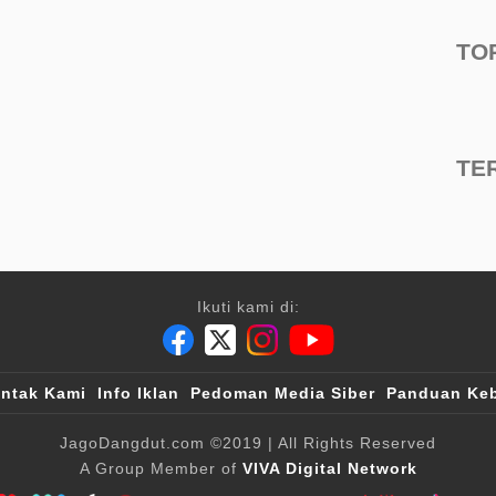
TO
TE
Ikuti kami di:
ntak Kami
Info Iklan
Pedoman Media Siber
Panduan Keb
JagoDangdut.com
©2019
| All Rights Reserved
A Group Member of
VIVA Digital Network