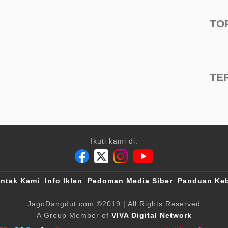
TO
TE
Ikuti kami di:
ntak Kami
Info Iklan
Pedoman Media Siber
Panduan Keb
JagoDangdut.com
©2019
| All Rights Reserved
A Group Member of
VIVA Digital Network