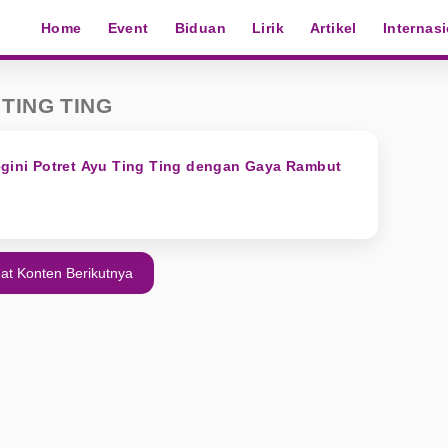
Home
Event
Biduan
Lirik
Artikel
Internas
TING TING
egini Potret Ayu Ting Ting dengan Gaya Rambut
at Konten Berikutnya