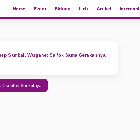
Home
Event
Biduan
Lirik
Artikel
Internas
esep Sambal, Warganet Salfok Sama Gerakannya
at Konten Berikutnya