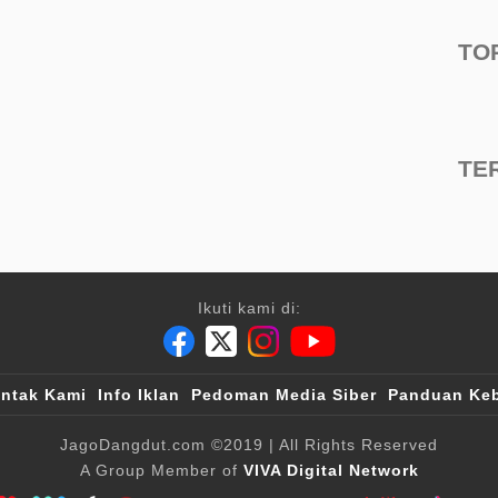
TO
TE
Ikuti kami di:
ntak Kami
Info Iklan
Pedoman Media Siber
Panduan Keb
JagoDangdut.com
©2019
| All Rights Reserved
A Group Member of
VIVA Digital Network