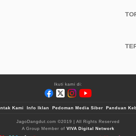
TO
TE
Ikuti kami di:
ntak Kami
Info Iklan
Pedoman Media Siber
Panduan Keb
JagoDangdut.com
©2019
| All Rights Reserved
A Group Member of
VIVA Digital Network