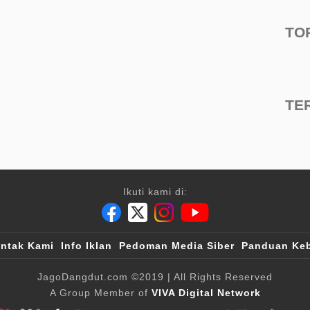
TO
TE
Ikuti kami di:
ntak Kami
Info Iklan
Pedoman Media Siber
Panduan Keb
JagoDangdut.com
©2019
| All Rights Reserved
A Group Member of
VIVA Digital Network