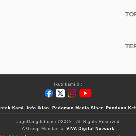
TO
TE
Ikuti kami di:
ntak Kami
Info Iklan
Pedoman Media Siber
Panduan Keb
JagoDangdut.com
©2019
| All Rights Reserved
A Group Member of
VIVA Digital Network