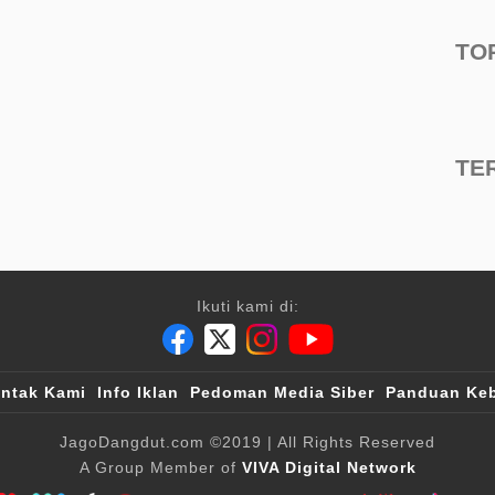
TO
TE
Ikuti kami di:
ntak Kami
Info Iklan
Pedoman Media Siber
Panduan Keb
JagoDangdut.com
©2019
| All Rights Reserved
A Group Member of
VIVA Digital Network