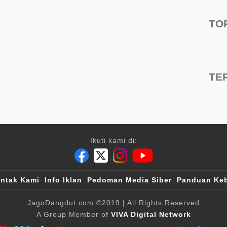
TO
TE
Ikuti kami di:
ntak Kami
Info Iklan
Pedoman Media Siber
Panduan Keb
JagoDangdut.com
©2019
| All Rights Reserved
A Group Member of
VIVA Digital Network