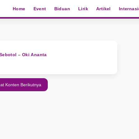
Home
Event
Biduan
Lirik
Artikel
Internas
 Sebotol – Oki Ananta
at Konten Berikutnya