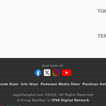
TO
TE
Ikuti kami di:
ntak Kami
Info Iklan
Pedoman Media Siber
Panduan Keb
JagoDangdut.com
©2019
| All Rights Reserved
A Group Member of
VIVA Digital Network