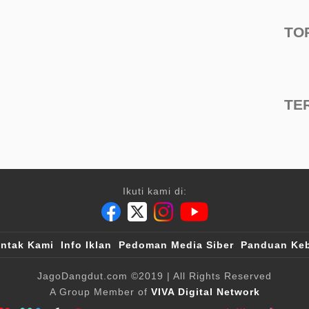
TO
TE
Ikuti kami di:
ntak Kami
Info Iklan
Pedoman Media Siber
Panduan Keb
JagoDangdut.com
©2019
| All Rights Reserved
A Group Member of
VIVA Digital Network