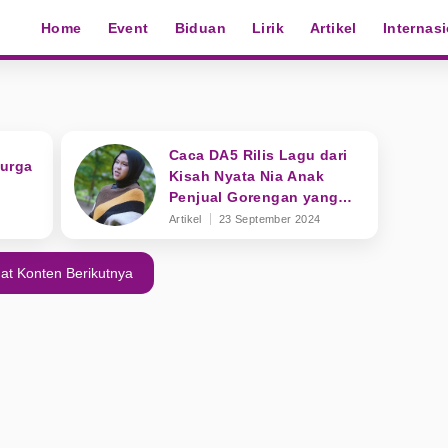
Home
Event
Biduan
Lirik
Artikel
Internas
Caca DA5 Rilis Lagu dari
Surga
Kisah Nyata Nia Anak
Penjual Gorengan yang
Jadi Korban Pembunuhan
Artikel
23 September 2024
at Konten Berikutnya