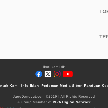
TO
TE
Ikuti kami di:
ntak Kami
Info Iklan
Pedoman Media Siber
Panduan Keb
JagoDangdut.com
©2019
| All Rights Reserved
A Group Member of
VIVA Digital Network