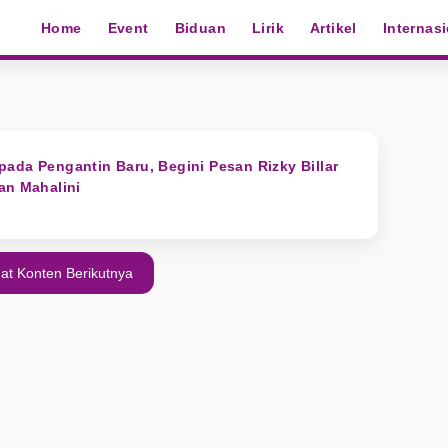
Home
Event
Biduan
Lirik
Artikel
Internas
ada Pengantin Baru, Begini Pesan Rizky Billar
an Mahalini
at Konten Berikutnya