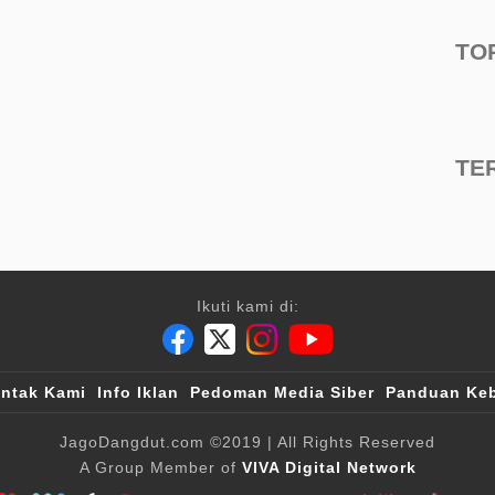
TO
TE
Ikuti kami di:
ntak Kami
Info Iklan
Pedoman Media Siber
Panduan Keb
JagoDangdut.com
©2019
| All Rights Reserved
A Group Member of
VIVA Digital Network