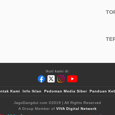
TO
TE
Ikuti kami di:
ntak Kami
Info Iklan
Pedoman Media Siber
Panduan Keb
JagoDangdut.com
©2019
| All Rights Reserved
A Group Member of
VIVA Digital Network