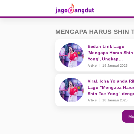
MENGAPA HARUS SHIN 
Bedah Lirik Lagu
'Mengapa Harus Shin
Yong', Ungkap
Kekecewaan Publik p
Artikel
18 Januari 2025
PSSI
Viral, Icha Yolanda Ri
Lagu "Mengapa Haru
Shin Tae Yong" deng
Genre Musik PopDut
Artikel
18 Januari 2025
Mu