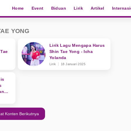
Home
Event
Biduan
Lirik
Artikel
Internas
TAE YONG
Lirik Lagu Mengapa Harus
 Tae
Shin Tae Yong - Icha
Yolanda
ada
Lirik
18 Januari 2025
lis
s
an
at Konten Berikutnya