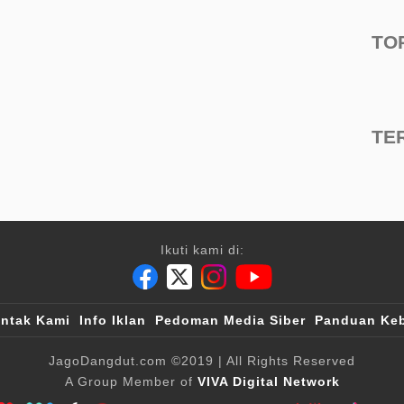
TO
TE
Ikuti kami di:
ntak Kami
Info Iklan
Pedoman Media Siber
Panduan Keb
JagoDangdut.com
©2019
| All Rights Reserved
A Group Member of
VIVA Digital Network