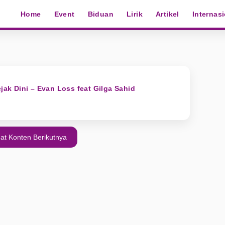
Home
Event
Biduan
Lirik
Artikel
Internas
ejak Dini – Evan Loss feat Gilga Sahid
at Konten Berikutnya