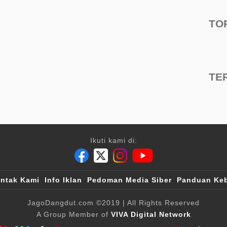
TO
TE
Ikuti kami di:
ntak Kami
Info Iklan
Pedoman Media Siber
Panduan Keb
JagoDangdut.com
©2019
| All Rights Reserved
A Group Member of
VIVA Digital Network