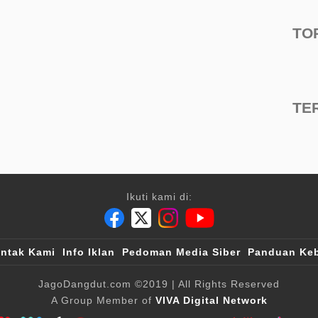
TO
TE
Ikuti kami di:
ntak Kami
Info Iklan
Pedoman Media Siber
Panduan Keb
JagoDangdut.com
©2019
| All Rights Reserved
A Group Member of
VIVA Digital Network