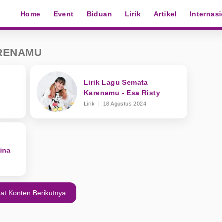
Home
Event
Biduan
Lirik
Artikel
Internas
ARENAMU
Lirik Lagu Semata
Karenamu - Esa Risty
Lirik
18 Agustus 2024
ina
at Konten Berikutnya