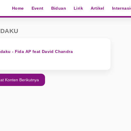
Home
Event
Biduan
Lirik
Artikel
Internas
ADAKU
adaku - Fida AP feat David Chandra
at Konten Berikutnya