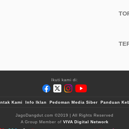
TO
TE
Ikuti kami di:
ntak Kami
Info Iklan
Pedoman Media Siber
Panduan Keb
JagoDangdut.com
©2019
| All Rights Reserved
A Group Member of
VIVA Digital Network