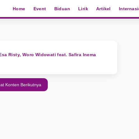
Home
Event
Biduan
Lirik
Artikel
Internas
sa Risty, Woro Widowati feat. Safira Inema
at Konten Berikutnya