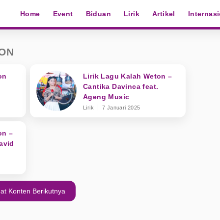
Home
Event
Biduan
Lirik
Artikel
Internas
TON
on
Lirik Lagu Kalah Weton –
Cantika Davinca feat.
Ageng Music
Lirik
7 Januari 2025
on –
David
at Konten Berikutnya