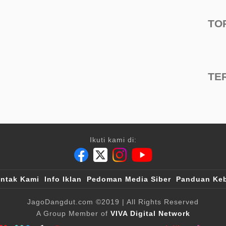
TO
TE
Ikuti kami di:
ntak Kami
Info Iklan
Pedoman Media Siber
Panduan Keb
JagoDangdut.com
©2019
| All Rights Reserved
A Group Member of
VIVA Digital Network