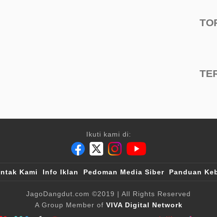
TO
TE
Ikuti kami di:
ntak Kami
Info Iklan
Pedoman Media Siber
Panduan Keb
JagoDangdut.com
©2019
| All Rights Reserved
A Group Member of
VIVA Digital Network