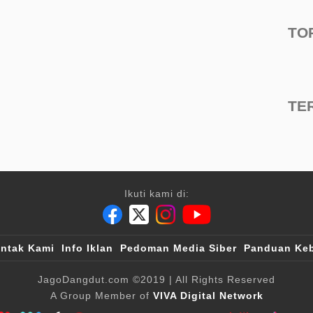
TO
TE
Ikuti kami di:
ntak Kami
Info Iklan
Pedoman Media Siber
Panduan Keb
JagoDangdut.com
©2019
| All Rights Reserved
A Group Member of
VIVA Digital Network