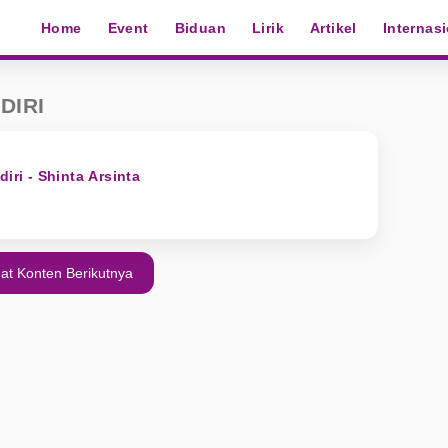
Home
Event
Biduan
Lirik
Artikel
Internas
DIRI
iri - Shinta Arsinta
at Konten Berikutnya